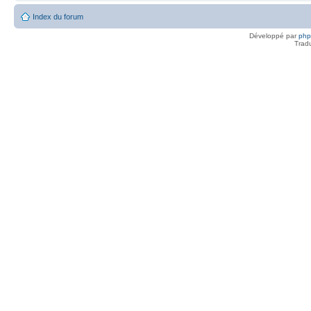
Index du forum
Développé par
ph
Trad