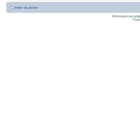
Index du forum
Développé par
ph
Trad