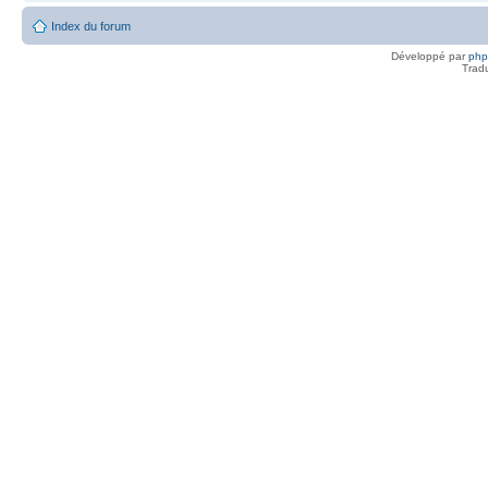
Index du forum
Développé par
ph
Trad