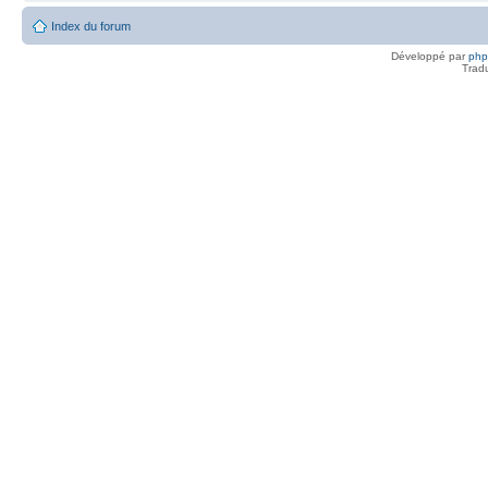
Index du forum
Développé par
ph
Trad