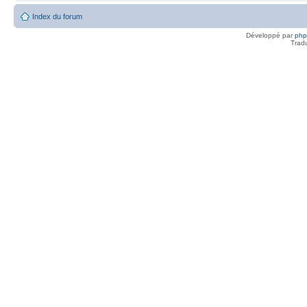
Index du forum
Développé par
ph
Trad