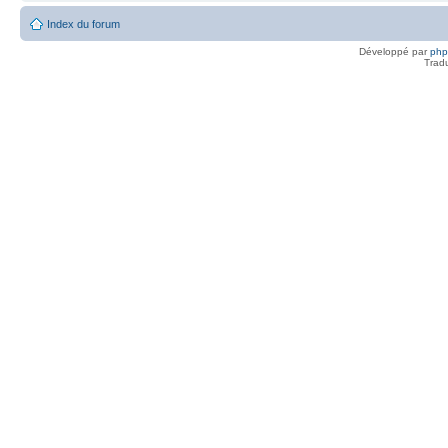
Index du forum
Développé par
ph
Trad