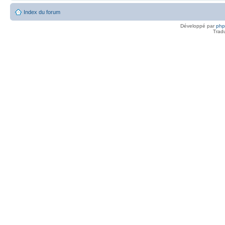
Index du forum
Développé par
ph
Trad