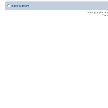
Index du forum
Développé par
ph
Trad