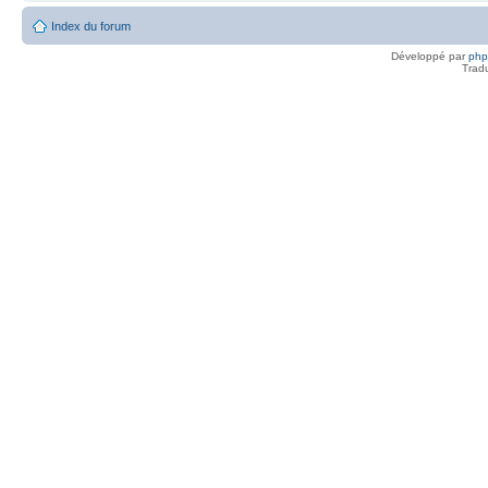
Index du forum
Développé par
ph
Trad