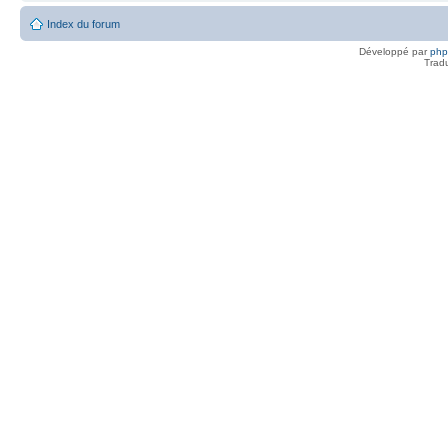
Index du forum
Développé par
ph
Trad