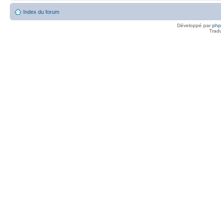
Index du forum
Développé par
ph
Trad