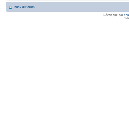
Index du forum
Développé par
ph
Trad