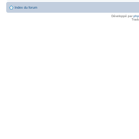
Index du forum
Développé par
ph
Trad