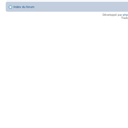
Index du forum
Développé par
ph
Trad