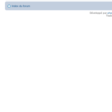
Index du forum
Développé par
ph
Trad