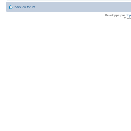
Index du forum
Développé par
ph
Trad