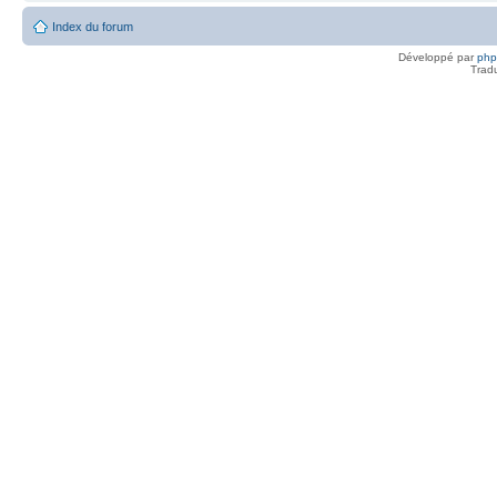
Index du forum
Développé par
ph
Trad