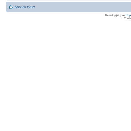
Index du forum
Développé par
ph
Trad