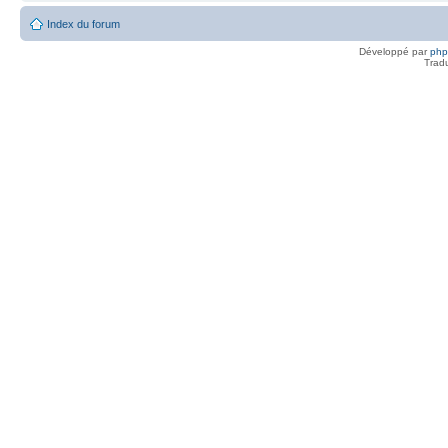
Index du forum
Développé par
ph
Trad