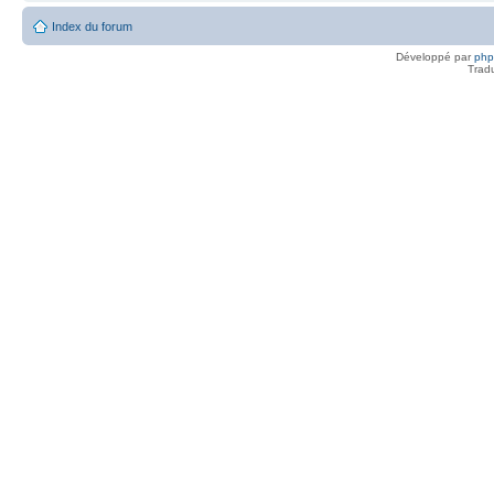
Index du forum
Développé par
ph
Trad