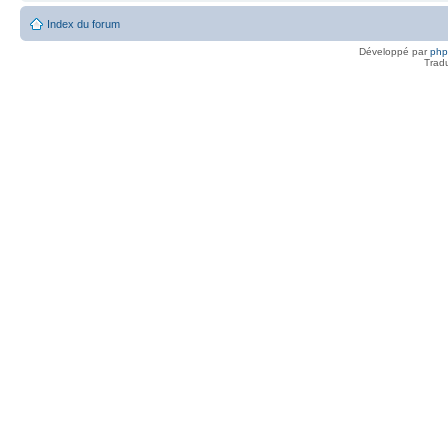
Index du forum
Développé par
ph
Trad