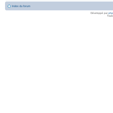
Index du forum
Développé par
ph
Trad