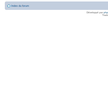
Index du forum
Développé par
ph
Trad