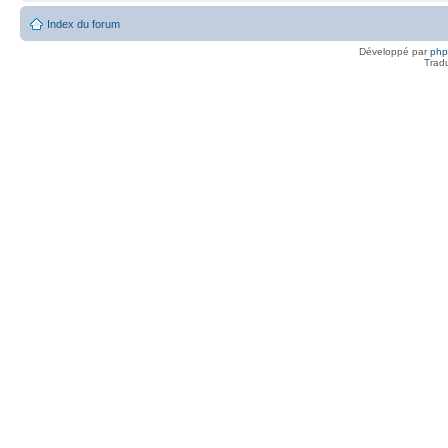
Index du forum
Développé par
ph
Trad