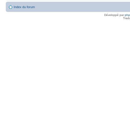
Index du forum
Développé par
ph
Trad