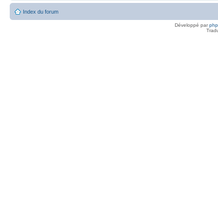
Index du forum
Développé par
ph
Trad