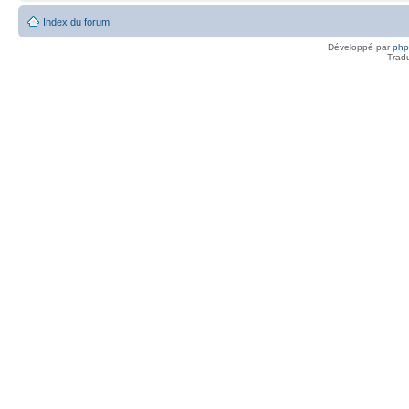
Index du forum
Développé par
ph
Trad