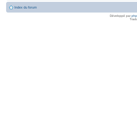
Index du forum
Développé par
ph
Trad