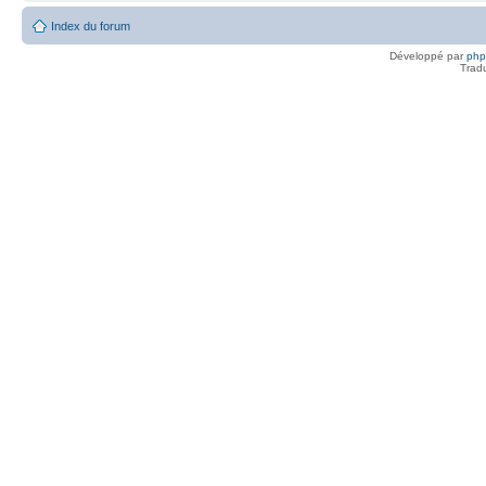
Index du forum
Développé par
ph
Trad