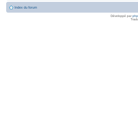
Index du forum
Développé par
ph
Trad