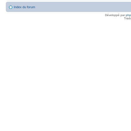
Index du forum
Développé par
ph
Trad