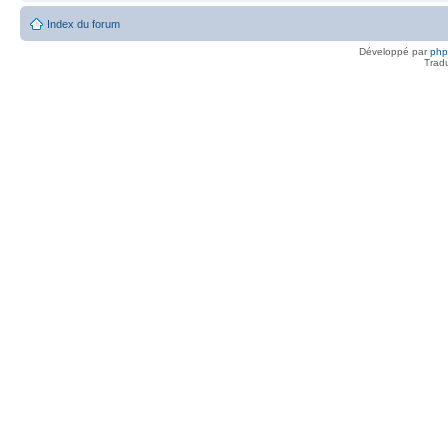
Index du forum
Développé par
ph
Trad