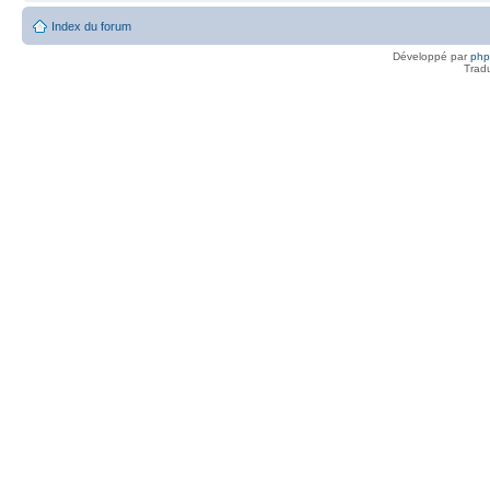
Index du forum
Développé par
ph
Trad