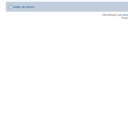
Index du forum
Développé par
ph
Trad