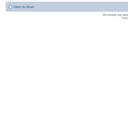
Index du forum
Développé par
ph
Trad