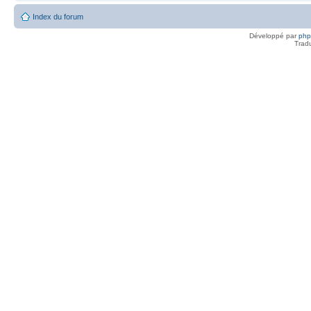
Index du forum
Développé par
ph
Trad