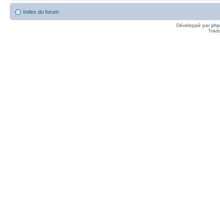
Index du forum
Développé par
ph
Trad