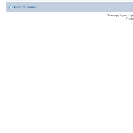
Index du forum
Développé par
ph
Trad