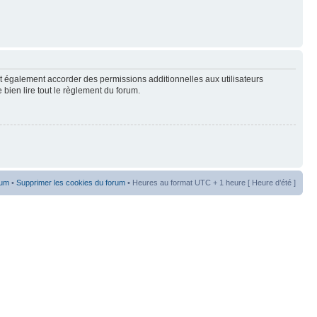
t également accorder des permissions additionnelles aux utilisateurs
 bien lire tout le règlement du forum.
rum
•
Supprimer les cookies du forum
• Heures au format UTC + 1 heure [ Heure d’été ]