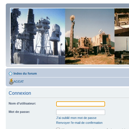
Index du forum
AGEAT
Connexion
Nom d’utilisateur:
Mot de passe:
J’ai oublié mon mot de passe
Renvoyer l’e-mail de confirmation