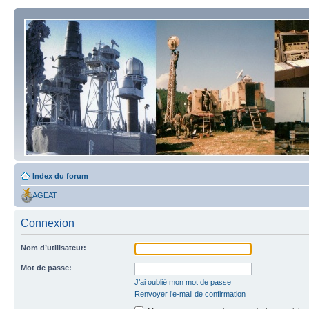
Index du forum
AGEAT
Connexion
Nom d’utilisateur:
Mot de passe:
J’ai oublié mon mot de passe
Renvoyer l’e-mail de confirmation