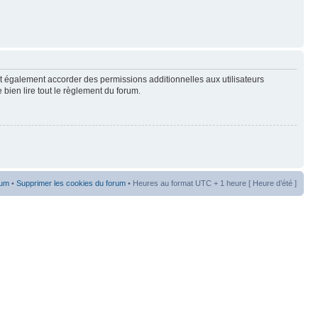
t également accorder des permissions additionnelles aux utilisateurs
 bien lire tout le règlement du forum.
rum
•
Supprimer les cookies du forum
• Heures au format UTC + 1 heure [ Heure d’été ]