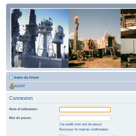
Index du forum
AGEAT
Connexion
Nom d’utilisateur:
Mot de passe:
J’ai oublié mon mot de passe
Renvoyer l’e-mail de confirmation