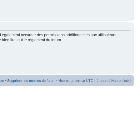
t également accorder des permissions additionnelles aux utilisateurs
 bien lire tout le règlement du forum.
rum
•
Supprimer les cookies du forum
• Heures au format UTC + 1 heure [ Heure d’été ]