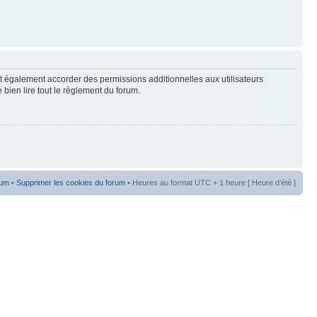
t également accorder des permissions additionnelles aux utilisateurs
 bien lire tout le règlement du forum.
rum
•
Supprimer les cookies du forum
• Heures au format UTC + 1 heure [ Heure d’été ]