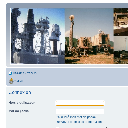
Index du forum
AGEAT
Connexion
Nom d’utilisateur:
Mot de passe:
J’ai oublié mon mot de passe
Renvoyer l’e-mail de confirmation