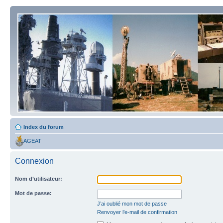
Index du forum
AGEAT
Connexion
Nom d’utilisateur:
Mot de passe:
J’ai oublié mon mot de passe
Renvoyer l’e-mail de confirmation