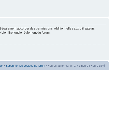
t également accorder des permissions additionnelles aux utilisateurs
 bien lire tout le règlement du forum.
rum
•
Supprimer les cookies du forum
• Heures au format UTC + 1 heure [ Heure d’été ]