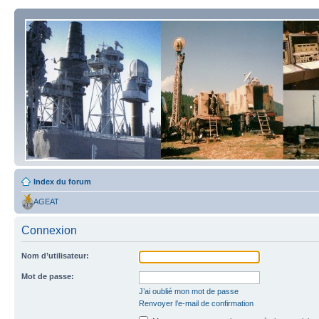
Index du forum
AGEAT
Connexion
Nom d’utilisateur:
Mot de passe:
J’ai oublié mon mot de passe
Renvoyer l’e-mail de confirmation