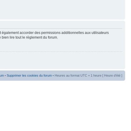
t également accorder des permissions additionnelles aux utilisateurs
 bien lire tout le règlement du forum.
rum
•
Supprimer les cookies du forum
• Heures au format UTC + 1 heure [ Heure d’été ]