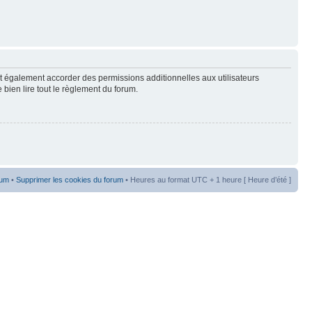
t également accorder des permissions additionnelles aux utilisateurs
 bien lire tout le règlement du forum.
rum
•
Supprimer les cookies du forum
• Heures au format UTC + 1 heure [ Heure d’été ]