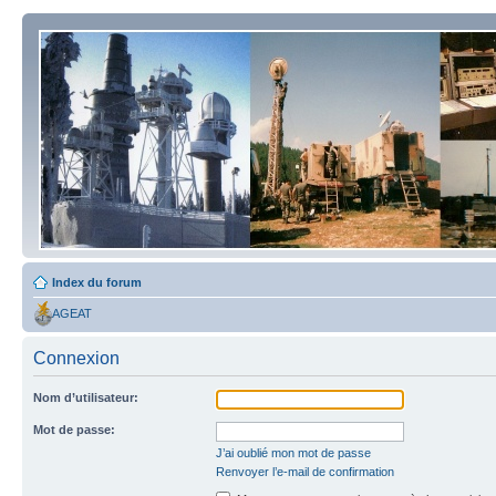
Index du forum
AGEAT
Connexion
Nom d’utilisateur:
Mot de passe:
J’ai oublié mon mot de passe
Renvoyer l’e-mail de confirmation