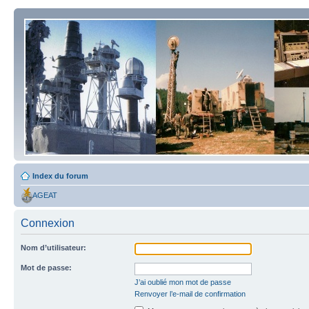
Index du forum
AGEAT
Connexion
Nom d’utilisateur:
Mot de passe:
J’ai oublié mon mot de passe
Renvoyer l’e-mail de confirmation