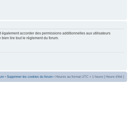
t également accorder des permissions additionnelles aux utilisateurs
 bien lire tout le règlement du forum.
rum
•
Supprimer les cookies du forum
• Heures au format UTC + 1 heure [ Heure d’été ]