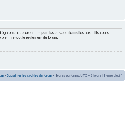
t également accorder des permissions additionnelles aux utilisateurs
 bien lire tout le règlement du forum.
rum
•
Supprimer les cookies du forum
• Heures au format UTC + 1 heure [ Heure d’été ]