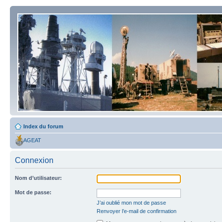
Index du forum
AGEAT
Connexion
Nom d’utilisateur:
Mot de passe:
J’ai oublié mon mot de passe
Renvoyer l’e-mail de confirmation