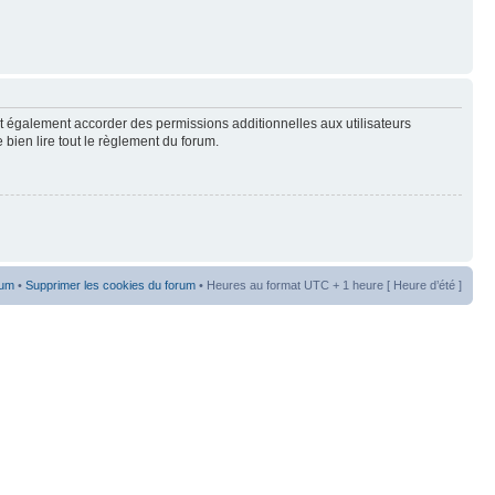
t également accorder des permissions additionnelles aux utilisateurs
 bien lire tout le règlement du forum.
rum
•
Supprimer les cookies du forum
• Heures au format UTC + 1 heure [ Heure d’été ]