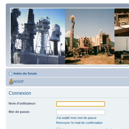
Index du forum
AGEAT
Connexion
Nom d’utilisateur:
Mot de passe:
J’ai oublié mon mot de passe
Renvoyer l’e-mail de confirmation