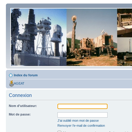
Index du forum
AGEAT
Connexion
Nom d’utilisateur:
Mot de passe:
J’ai oublié mon mot de passe
Renvoyer l’e-mail de confirmation