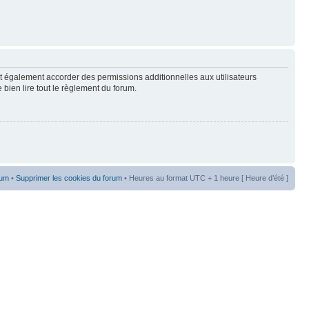
t également accorder des permissions additionnelles aux utilisateurs
 bien lire tout le règlement du forum.
rum
•
Supprimer les cookies du forum
• Heures au format UTC + 1 heure [ Heure d’été ]