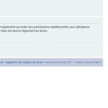
t également accorder des permissions additionnelles aux utilisateurs
 bien lire tout le règlement du forum.
rum
•
Supprimer les cookies du forum
• Heures au format UTC + 1 heure [ Heure d’été ]