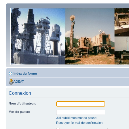
Index du forum
AGEAT
Connexion
Nom d’utilisateur:
Mot de passe:
J’ai oublié mon mot de passe
Renvoyer l’e-mail de confirmation